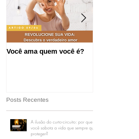
Você ama quem você é?
Saúde mental
produtividade
de trabalho.
Posts Recentes
A ilusão do curto-circuito: por que
você sabota a vida que sempre quis
proteger?