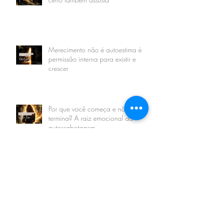
Merecimento não é autoestima é
permissão interna para existir e
crescer
Por que você começa e não
termina? A raiz emocional da
autossabotagem
O Poder do Merecimento: Quando
o Maior Obstáculo Está Dentro