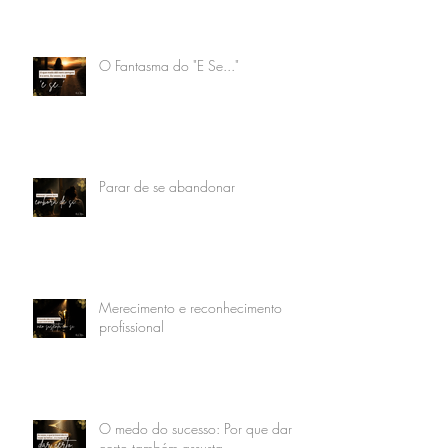
O Fantasma do "E Se..."
Parar de se abandonar
Merecimento e reconhecimento
profissional
O medo do sucesso: Por que dar
certo também assusta