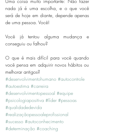
Uma coisa muito importante: Não fazer 
nada já é uma escolha, e o que você 
será de hoje em diante, depende apenas 
de uma pessoa. Você!
Você já tentou alguma mudança e 
conseguiu ou falhou?
O que é mais difícil para você quando 
você pensa em adquirir novos hábitos ou 
melhorar antigos?
#desenvolvimentohumano
#autocontrole
#autoestima
#carreira
#desenvolvimentopessoal
#equipe
#psicologiapositiva
#líder
#pessoas
#qualidadedevida
#realizaçãopessoaleprofissional
#sucesso
#autoconhecimento
#determinação
#coaching