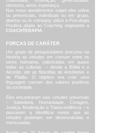
criatividade, motivação, generosidade,
otimismo, amor, esperança.
Nos meus atendimentos sejam eles online
ou presenciais, individuais ou em grupo,
abertos ou in company utilizo a Psicologia
Positiva aliada ao Coaching originando a
COACHTERAPIA
.
FORÇAS DE CARÁTER
Um grupo de pesquisadores procurou na
história as virtudes em comum entre os
seres humanos, valorizadas em quase
todas as culturas – desde a Bíblia e o
Alcorão, até as filosofias de Aristóteles e
de Platão. O objetivo era criar uma
linguagem comum dos valores positivos
da sociedade.
Eles encontraram seis virtudes universais
– Sabedoria, Humanidade, Coragem,
Justiça, Moderação e Transcendência – e
passaram a identificar meios que as
virtudes poderiam ser desenvolvidas e
mensuradas.
Assim, as 24 forças de caráter foram