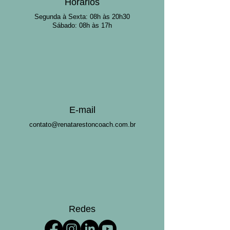
Horários
Segunda à Sexta:
08h às 20h30
Sáb
ado:
08h às 17h
E-mail
contato@renatarestoncoach.com.br
Redes