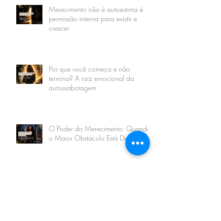
Merecimento não é autoestima é
permissão interna para existir e
crescer
Por que você começa e não
termina? A raiz emocional da
autossabotagem
O Poder do Merecimento: Quando
o Maior Obstáculo Está Dentro
Carreira com Propósito: o Caminho
do Autoconhecimento para uma
Vida Realmente Realizada