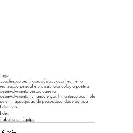
Tags:
coaching
autoestima
propósito
autoconhecimento
realização pessoal e profissional
psicologia positiva
desenvolvimento pessoal
carreira
desenvolvimento humano
crenças limitantes
autocontrole
determinação
gestão de pessoas
qualidade de vida
Liderança
Líder
Trabalho em Equipe