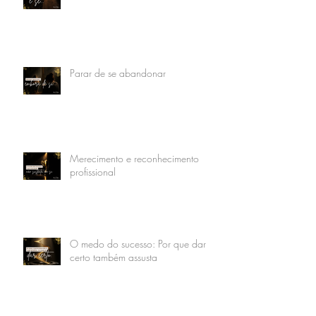
Parar de se abandonar
Merecimento e reconhecimento
profissional
O medo do sucesso: Por que dar
certo também assusta