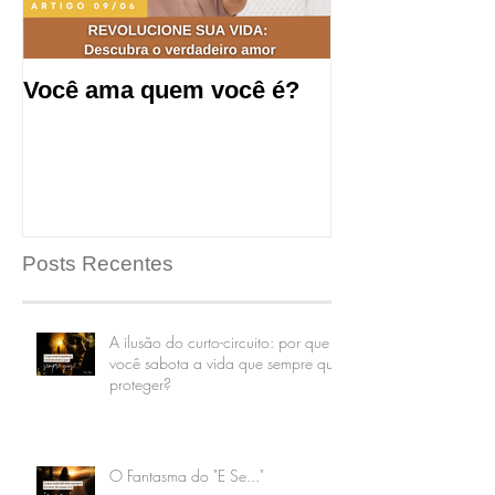
Você ama quem você é?
Saúde mental
produtividade
de trabalho.
Posts Recentes
A ilusão do curto-circuito: por que
você sabota a vida que sempre quis
proteger?
O Fantasma do "E Se..."