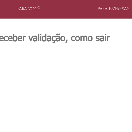
PARA VOCÊ
PARA EMPRESAS
eceber validação, como sair
as.