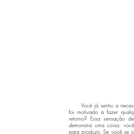
	Você já sentiu a necessidade em receber elogio por algo que você fez? Ou 
foi motivado a fazer qual
retorno? Essa sensação de
demonstra uma coisa: voc
para produzir. Se você se i