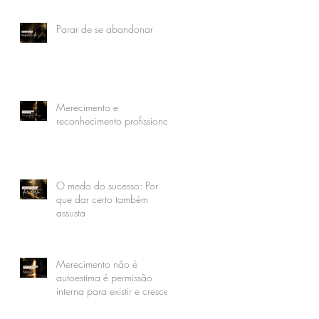
Parar de se abandonar
Merecimento e
reconhecimento profissional
O medo do sucesso: Por
que dar certo também
assusta
Merecimento não é
autoestima é permissão
interna para existir e crescer