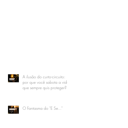
A ilusão do curto-circuito:
por que você sabota a vida
que sempre quis proteger?
O Fantasma do "E Se..."