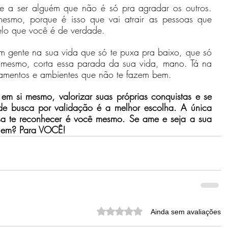
e a ser alguém que não é só pra agradar os outros. 
mesmo, porque é isso que vai atrair as pessoas que 
pelo que você é de verdade.
m gente na sua vida que só te puxa pra baixo, que só 
o mesmo, corta essa parada da sua vida, mano. Tá na 
onamentos e ambientes que não te fazem bem.
 em si mesmo, valorizar suas próprias conquistas e se 
o de busca por validação é a melhor escolha. A única 
sa te reconhecer é você mesmo. Se ame e seja a sua 
quem? Para VOCÊ!
Avaliado com 0 de 5 estrelas.
Ainda sem avaliações