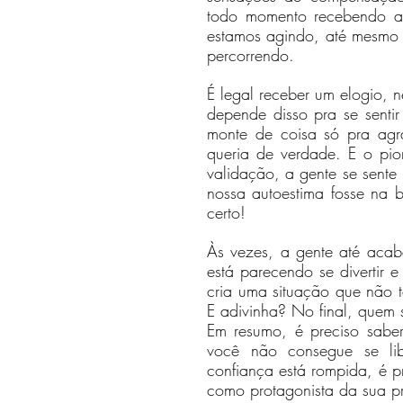
todo momento recebendo al
estamos agindo, até mesmo 
percorrendo.
É legal receber um elogio, 
depende disso pra se senti
monte de coisa só pra agr
queria de verdade. E o pi
validação, a gente se sente u
nossa autoestima fosse na ba
certo!
Às vezes, a gente até acab
está parecendo se divertir e 
cria uma situação que não t
E adivinha? No final, quem 
Em resumo, é preciso saber
você não consegue se lib
confiança está rompida, é pr
como protagonista da sua pr