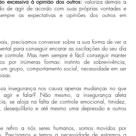
ão excessiva à opinião dos outros:
 valoriza demais a 
do de agir de acordo com suas próprias vontades e 
sempre as expectativas e opiniões dos outros em 
is, precisamos conversar sobre a sua forma de ver a 
ental para conseguir encarar as oscilações do seu dia 
e controle. Mas nem sempre é fácil conseguir manter 
por inúmeras formas: instinto de sobrevivência, 
 um grupo, comportamento social, necessidade em ser 
oisas.
sa insegurança nos causa apenas mudanças no que 
 agir e falar? Não mesmo, a insegurança afeta 
ia, se aloja na falta de controle emocional, timidez, 
a, desequilíbrio e até mesmo uma depressão e outros 
 refiro a nós seres humanos, somos movidos por 
 Precisamos e temos a necessidade de estarmos a 