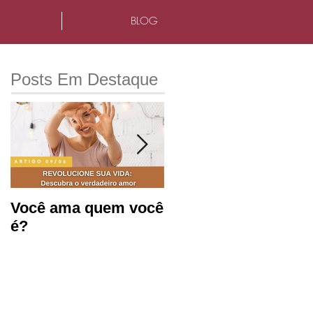
BLOG
Posts Em Destaque
Você ama quem você
Saúde mental e
é?
produtividade no
ambiente de
trabalho.