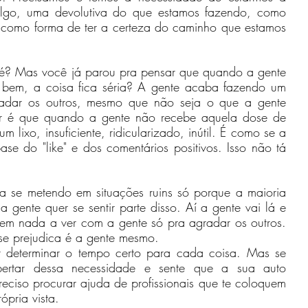
go, uma devolutiva do que estamos fazendo, como 
como forma de ter a certeza do caminho que estamos 
né? Mas você já parou pra pensar que quando a gente 
r bem, a coisa fica séria? A gente acaba fazendo um 
adar os outros, mesmo que não seja o que a gente 
or é que quando a gente não recebe aquela dose de 
m lixo, insuficiente, ridicularizado, inútil. É como se a 
se do "like" e dos comentários positivos. Isso não tá 
a se metendo em situações ruins só porque a maioria 
a gente quer se sentir parte disso. Aí a gente vai lá e 
em nada a ver com a gente só pra agradar os outros. 
se prejudica é a gente mesmo.
 determinar o tempo certo para cada coisa. Mas se 
ertar dessa necessidade e sente que a sua auto 
eciso procurar ajuda de profissionais que te coloquem 
ópria vista.