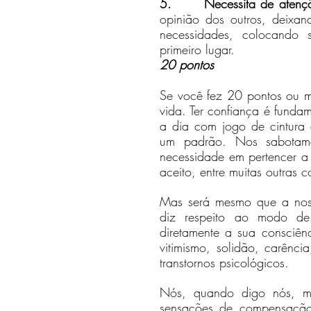
5.      Necessita de atenç
opinião dos outros, deixan
necessidades, colocando 
primeiro lugar.
20 pontos
Se você fez 20 pontos ou ma
vida. Ter confiança é fundam
a dia com jogo de cintura 
um padrão. Nos sabotamos 
necessidade em pertencer a
aceito, entre muitas outras c
Mas será mesmo que a nos
diz respeito ao modo de
diretamente a sua consciênc
vitimismo, solidão, carênci
transtornos psicológicos.
Nós, quando digo nós, me
sensações de compensação.