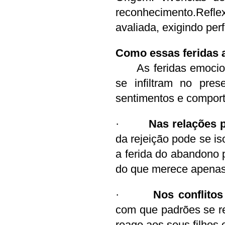
reconhecimento.Ref
avaliada, exigindo per
Como essas feridas a
	As feridas emocionais não ficam presas ao passado — elas 
se infiltram no pres
sentimentos e compor
·       
 Nas relações 
da rejeição pode se is
a ferida do abandono 
do que merece apenas 
·       
 Nos conflitos
com que padrões se re
reage aos seus filhos 