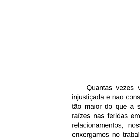
	Quantas vezes você se sentiu rejeitada, abandonada ou 
injustiçada e não cons
tão maior do que a s
raízes nas feridas e
relacionamentos, n
enxergamos no trabalh