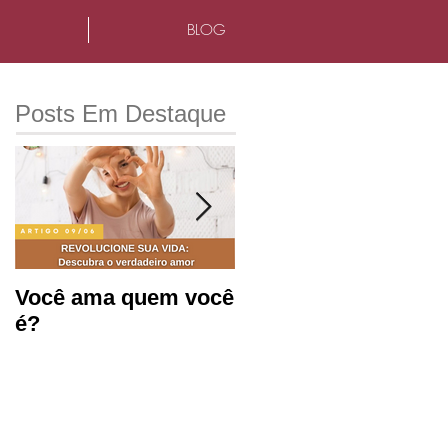
BLOG
Posts Em Destaque
Você ama quem você
Saúde mental e
é?
produtividade no
ambiente de
trabalho.