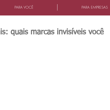
PARA VOCÊ
PARA EMPRESAS
s: quais marcas invisíveis você
as.