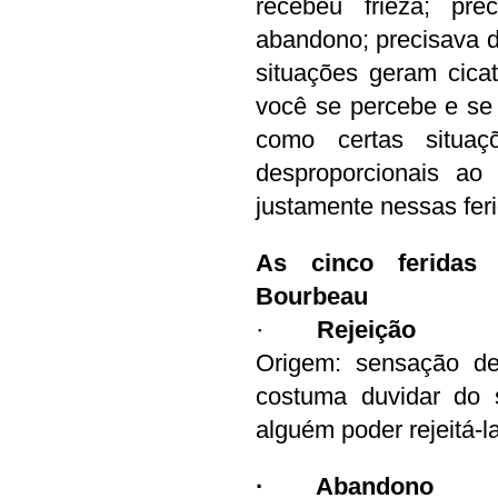
recebeu frieza; pre
abandono; precisava de
situações geram cica
você se percebe e se 
como certas situaç
desproporcionais ao
justamente nessas fe
As cinco feridas 
Bourbeau
·        
Rejeição
Origem: sensação de
costuma duvidar do 
alguém poder rejeitá-l
·        Abandono