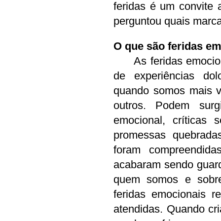
feridas é um convite 
perguntou quais marca
O que são feridas e
	As feridas emocionais são marcas profundas criadas a partir 
de experiências dolo
quando somos mais vu
outros. Podem surgi
emocional, críticas 
promessas quebradas
foram compreendida
acabaram sendo guard
quem somos e sobr
feridas emocionais r
atendidas. Quando cri