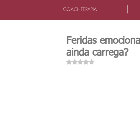
COACHTERAPIA
Feridas emocionai
ainda carrega?
Avaliado com NaN de 5 estrel