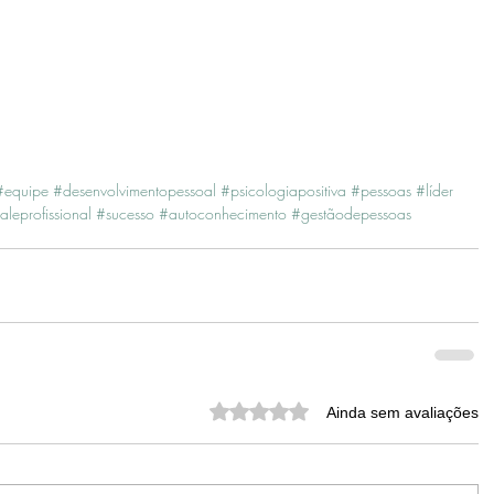
#equipe
#desenvolvimentopessoal
#psicologiapositiva
#pessoas
#líder
leprofissional
#sucesso
#autoconhecimento
#gestãodepessoas
Avaliado com 0 de 5 estrelas.
Ainda sem avaliações