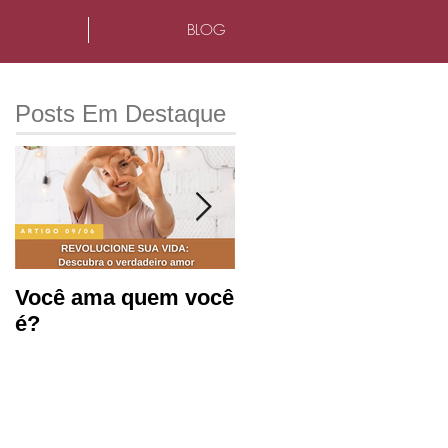
BLOG
Posts Em Destaque
Você ama quem você
Saúde mental e
é?
produtividade no
ambiente de
trabalho.