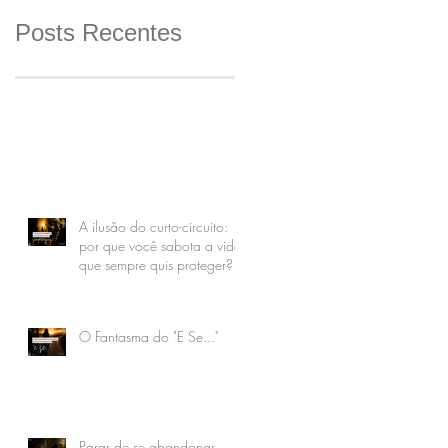
Posts Recentes
A ilusão do curto-circuito:
por que você sabota a vida
que sempre quis proteger?
O Fantasma do "E Se..."
Parar de se abandonar