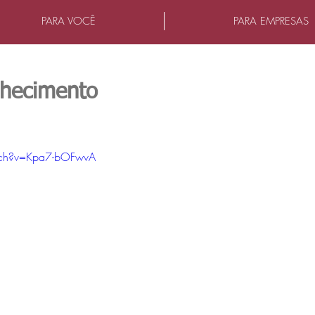
PARA VOCÊ
PARA EMPRESAS
hecimento
as.
tch?v=Kpa7-bOFwvA