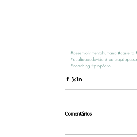
#desenvolvimentohumano
#carreira
#qualidadedevida
#realizaçãopessoa
#coaching
#propósito
Comentários