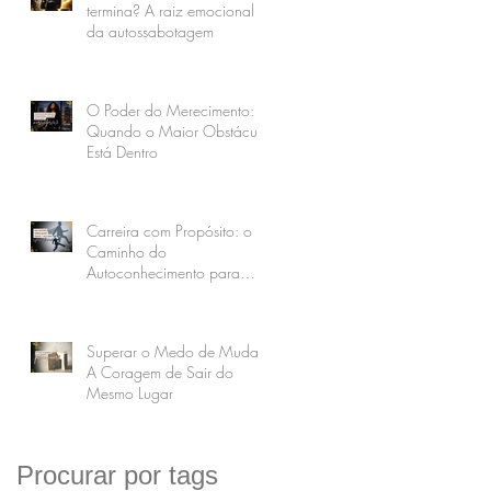
termina? A raiz emocional
da autossabotagem
O Poder do Merecimento:
Quando o Maior Obstáculo
Está Dentro
Carreira com Propósito: o
Caminho do
Autoconhecimento para
uma Vida Realmente
Realizada
Superar o Medo de Mudar:
A Coragem de Sair do
Mesmo Lugar
Procurar por tags