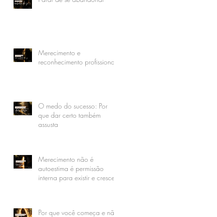
Merecimento e
reconhecimento profissional
O medo do sucesso: Por
que dar certo também
assusta
Merecimento não é
autoestima é permissão
interna para existir e crescer
Por que você começa e não