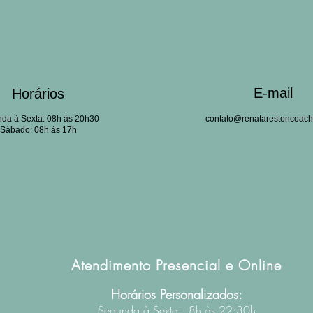
E-mail
Horários
da à Sexta:
08h às 20h30
contato@renatarestoncoach
Sáb
ado:
08h às 17h
Atendimento Presencial e Online
Horários Personalizados:
Segunda à Sexta: 8h às 22:30h