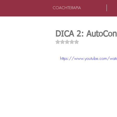
COACHTERAPIA
DICA 2: AutoCon
Avaliado com NaN de 5 estrel
https://www.youtube.com/wa