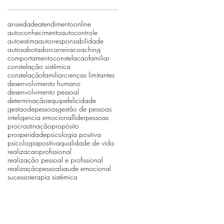
ansiedade
atendimentoonline
autoconhecimento
autocontrole
autoestima
autorresponsabilidade
autosabotador
carreira
coaching
comportamento
constelacaofamiliar
constelação sistêmica
constelaçãofamiliar
crenças limitantes
desenvolvimento humano
desenvolvimento pessoal
determinação
equipe
felicidade
gestaodepessoas
gestão de pessoas
inteligencia emocional
líder
pessoas
procrastinação
propósito
prosperidade
psicologia positiva
psicologiapositiva
qualidade de vida
realizacaoprofissional
realização pessoal e profissional
realizaçãopessoal
saude emocional
sucesso
terapia sistêmica