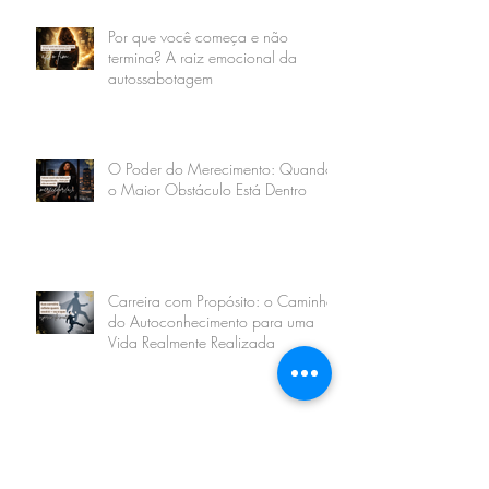
Por que você começa e não
termina? A raiz emocional da
autossabotagem
O Poder do Merecimento: Quando
o Maior Obstáculo Está Dentro
Carreira com Propósito: o Caminho
do Autoconhecimento para uma
Vida Realmente Realizada
Superar o Medo de Mudar: A
Coragem de Sair do Mesmo Lugar