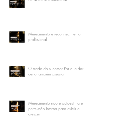
Merecimento e reconhecimento
profissional
O medo do sucesso: Por que dar
certo também assusta
Merecimento não é autoestima é
permissão interna para existir e
crescer