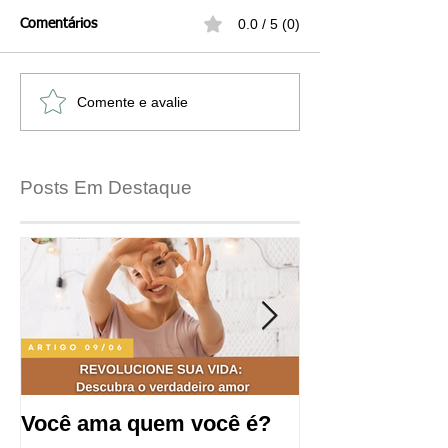
0.0 / 5 (0)
Comentários
Comente e avalie
Posts Em Destaque
Você ama quem você é?
Saúde mental