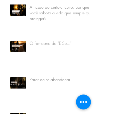
A ilusão do curto-circuito: por que
você sabota a vida que sempre quis
proteger?
O Fantasma do "E Se..."
Parar de se abandonar
Merecimento e reconhecimento
profissional