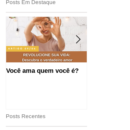
Posts Em Destaque
Você ama quem você é?
Saúde mental
produtividade
de trabalho.
Posts Recentes