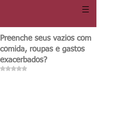
Preenche seus vazios com
comida, roupas e gastos
exacerbados?
Avaliado com NaN de 5 estrelas.