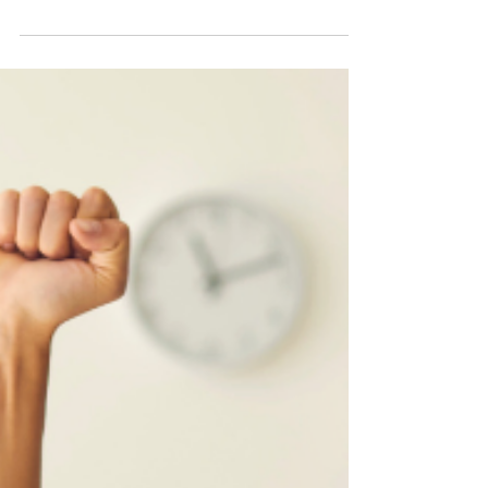
Desbloqueie o seu Potencial: Supere
obstáculos e alcance o Sucesso
Estamos acostumados a ouvir que “quem quer
consegue”, “o impossível é só questão de ser”,
“quem faz a vez é você”. Mas realmente
sabemos...