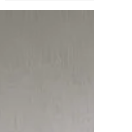
assustadoras, mas também são oportunidades de
crescimento.