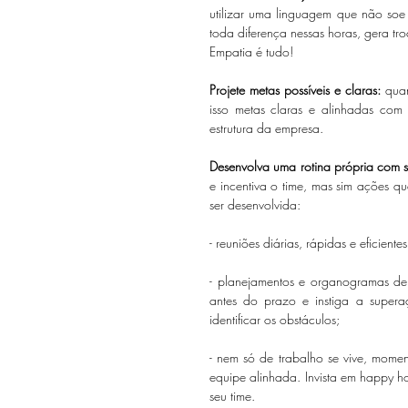
utilizar uma linguagem que não soe 
toda diferença nessas horas, gera tro
Empatia é tudo!
Projete metas possíveis e claras: 
quan
isso metas claras e alinhadas com
estrutura da empresa.
Desenvolva uma rotina própria com s
e incentiva o time, mas sim ações 
ser desenvolvida: 
- reuniões diárias, rápidas e eficient
- planejamentos e organogramas de cu
antes do prazo e instiga a supera
identificar os obstáculos;
- nem só de trabalho se vive, mome
equipe alinhada. Invista em happy ho
seu time.