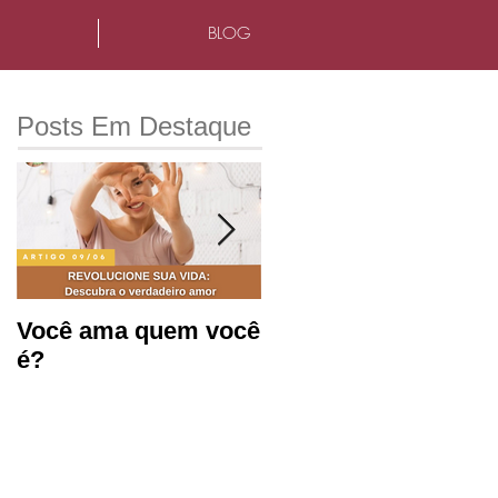
BLOG
Posts Em Destaque
Você ama quem você
Saúde mental e
é?
produtividade no
ambiente de
trabalho.