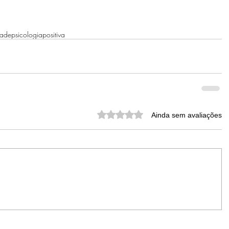
dade
psicologiapositiva
Avaliado com 0 de 5 estrelas.
Ainda sem avaliações