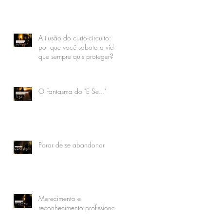
A ilusão do curto-circuito:
por que você sabota a vida
que sempre quis proteger?
O Fantasma do "E Se..."
Parar de se abandonar
Merecimento e
reconhecimento profissional