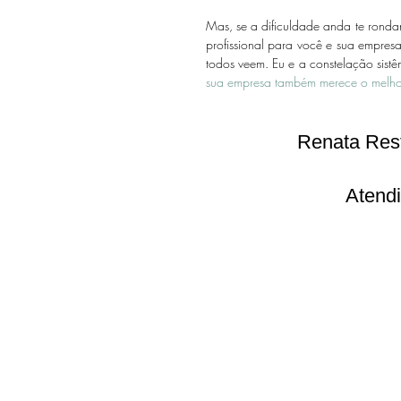
Mas, se a dificuldade anda te ronda
profissional para você e sua empresa
todos veem. Eu e a constelação sistê
sua empresa também merece o melho
Renata
 Renata Rest
Atendi