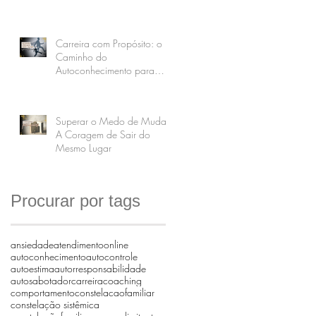
Carreira com Propósito: o
Caminho do
Autoconhecimento para
uma Vida Realmente
Realizada
Superar o Medo de Mudar:
A Coragem de Sair do
Mesmo Lugar
Procurar por tags
ansiedade
atendimentoonline
autoconhecimento
autocontrole
autoestima
autorresponsabilidade
autosabotador
carreira
coaching
comportamento
constelacaofamiliar
constelação sistêmica