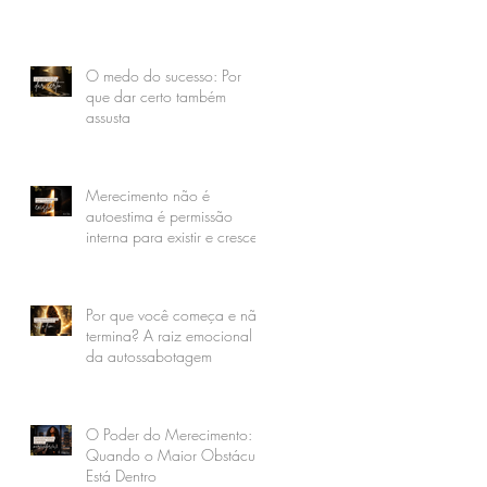
O medo do sucesso: Por
que dar certo também
assusta
Merecimento não é
autoestima é permissão
interna para existir e crescer
Por que você começa e não
termina? A raiz emocional
da autossabotagem
O Poder do Merecimento:
Quando o Maior Obstáculo
Está Dentro