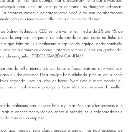
uas asas), é mais fácil acompanhar o desenvolvimento das atividades, 
conseguir estar junto ao líder para contornar as situações adversas. 
 a empresa cresce e os cargos entre você e os seus colaboradores 
caminhando pelo terreno sem olhar para a ponta do abismo. 
 de Sidney Yoshida, o CEO sempre vai ter em média de 2% até 4% de 
aves da empresa, enquanto os colaboradores que estão na linha de 
o que falta aqui? Literalmente o espírito de equipe, onde comissão 
lado para aprimorar e corrigir táticas e sempre querer sair ganhando. 
orque onde um ganha, TODOS TAMBÉM GANHAM.
gar errado, olhe menos pro seu bolso e foque mais no que você está 
scaso ou desinteresse? Uma equipe bem alinhada precisa ver o chefe 
dores pegando junto na linha de frente. Nem tudo é sobre mandar ou 
as, mas sim sobre estar junto para fazer elas acontecerem da melhor 
ido realmente está. Existem hoje algumas técnicas e ferramentas que 
mais o conhecimento técnico sobre si próprio, seus colaboradores e 
r ainda mais a sua empresa.
não faça rodeios, seja claro, preciso e direto, mas não esqueça de 