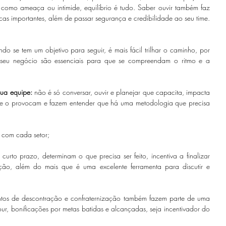
como ameaça ou intimide, equilíbrio é tudo. Saber ouvir também faz 
cas importantes, além de passar segurança e credibilidade ao seu time. 
do se tem um objetivo para seguir, é mais fácil trilhar o caminho, por 
 seu negócio são essenciais para que se compreendam o ritmo e a 
ua equipe: 
não é só conversar, ouvir e planejar que capacita, impacta 
que o provocam e fazem entender que há uma metodologia que precisa 
es com cada setor;
rto prazo, determinam o que precisa ser feito, incentiva a finalizar 
ção, além do mais que é uma excelente ferramenta para discutir e 
ntos de descontração e confraternização também fazem parte de uma 
ur, bonificações por metas batidas e alcançadas, seja incentivador do 