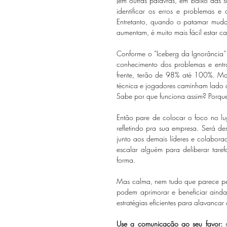
(em outras palavras, em baixo das s
identificar os erros e problemas e 
Entretanto, quando o patamar muda,
aumentam, é muito mais fácil estar 
Conforme o “Iceberg da Ignorância”
conhecimento dos problemas e entr
frente, terão de 98% até 100%. Mas 
técnica e jogadores caminham lado a 
Sabe por que funciona assim? P
Então pare de colocar o foco no lu
refletindo pra sua empresa. Será de
junto aos demais líderes e colabora
escalar alguém para deliberar taref
forma.
Mas calma, nem tudo que parece perd
podem aprimorar e beneficiar ainda 
estratégias eficientes para alavanca
Use a comunicação ao seu favor: 