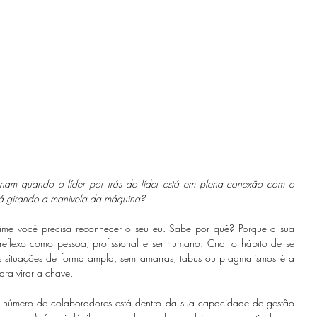
nam quando o líder por trás do líder está em plena conexão com o 
tá girando a manivela da máquina? 
ime você precisa reconhecer o seu eu. Sabe por quê? Porque a sua 
flexo como pessoa, profissional e ser humano. Criar o hábito de se 
s situações de forma ampla, sem amarras, tabus ou pragmatismos é a 
ara virar a chave. 
número de colaboradores está dentro da sua capacidade de gestão 