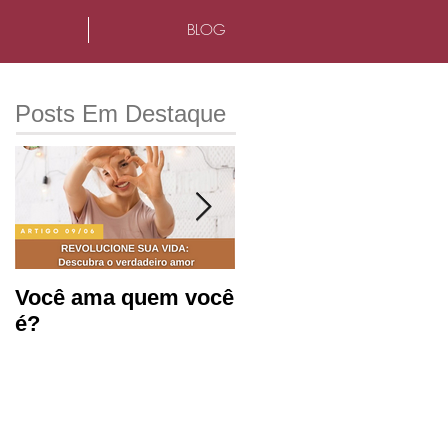
BLOG
Posts Em Destaque
Você ama quem você
Saúde mental e
é?
produtividade no
ambiente de
trabalho.