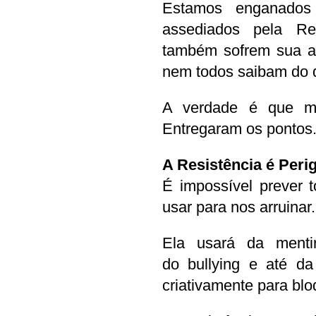
Estamos enganados
assediados pela Res
também sofrem sua aç
nem todos saibam do q
A verdade é que mui
Entregaram os pontos
A Resistência é Peri
É impossível prever t
usar para nos arruinar.
Ela usará da mentira
do bullying e até da
criativamente para bl