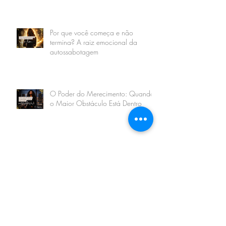
Por que você começa e não
termina? A raiz emocional da
autossabotagem
O Poder do Merecimento: Quando
o Maior Obstáculo Está Dentro
Carreira com Propósito: o Caminho
do Autoconhecimento para uma
Vida Realmente Realizada
Superar o Medo de Mudar: A
Coragem de Sair do Mesmo Lugar