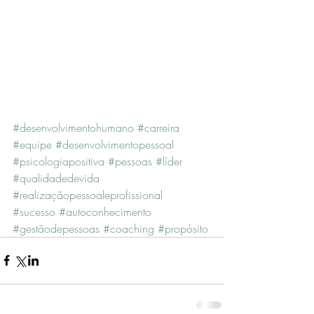
#desenvolvimentohumano
#carreira
#equipe
#desenvolvimentopessoal
#psicologiapositiva
#pessoas
#líder
#qualidadedevida
#realizaçãopessoaleprofissional
#sucesso
#autoconhecimento
#gestãodepessoas
#coaching
#propósito