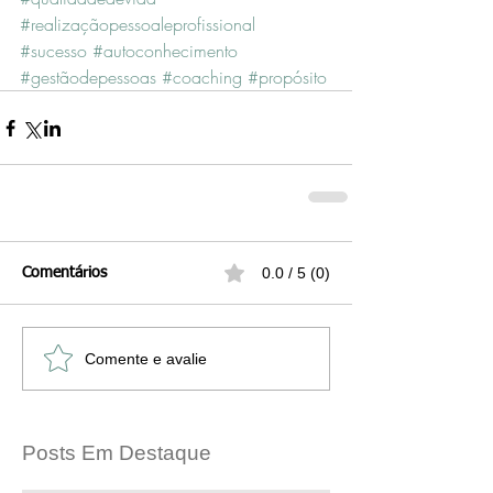
#realizaçãopessoaleprofissional
#sucesso
#autoconhecimento
#gestãodepessoas
#coaching
#propósito
0.0 / 5 (0)
Comentários
Comente e avalie
Posts Em Destaque