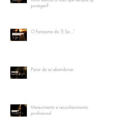
proteger?
O Fantasma do "E Se..."
Parar de se abandonar
Merecimento e reconhecimento
profissional