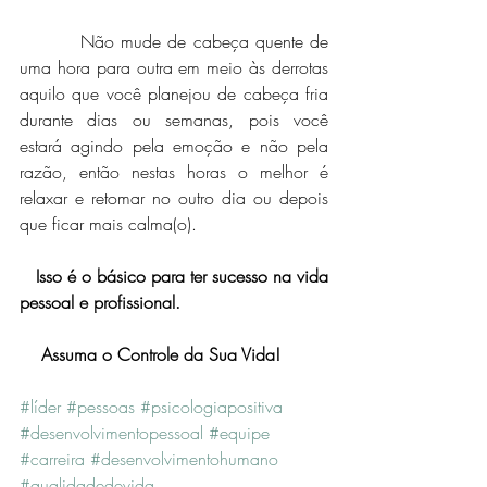
         Não mude de cabeça quente de 
uma hora para outra em meio às derrotas 
aquilo que você planejou de cabeça fria 
durante dias ou semanas, pois você 
estará agindo pela emoção e não pela 
razão, então nestas horas o melhor é 
relaxar e retomar no outro dia ou depois 
que ficar mais calma(o).
  Isso é o básico para ter sucesso na vida 
pessoal e profissional.
   Assuma o Controle da Sua Vida!
#líder
#pessoas
#psicologiapositiva
#desenvolvimentopessoal
#equipe
#carreira
#desenvolvimentohumano
#qualidadedevida