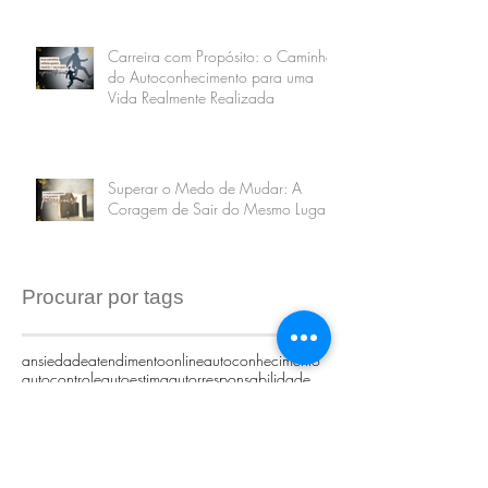
Carreira com Propósito: o Caminho
do Autoconhecimento para uma
Vida Realmente Realizada
Superar o Medo de Mudar: A
Coragem de Sair do Mesmo Lugar
Procurar por tags
ansiedade
atendimentoonline
autoconhecimento
autocontrole
autoestima
autorresponsabilidade
autosabotador
carreira
coaching
comportamento
constelacaofamiliar
constelação sistêmica
constelaçãofamiliar
crenças limitantes
desenvolvimento humano
desenvolvimento pessoal
determinação
equipe