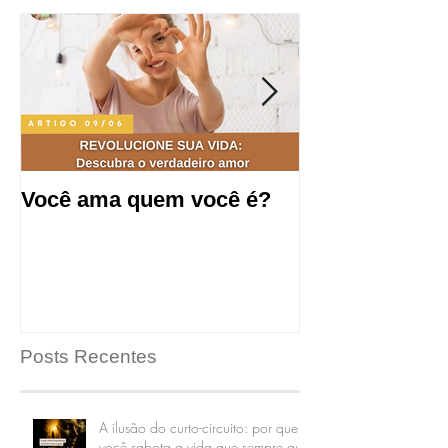
Você ama quem você é?
Saúde mental
produtividade
de trabalho.
Posts Recentes
A ilusão do curto-circuito: por que
você sabota a vida que sempre quis