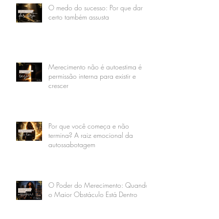
O medo do sucesso: Por que dar
certo também assusta
Merecimento não é autoestima é
permissão interna para existir e
crescer
Por que você começa e não
termina? A raiz emocional da
autossabotagem
O Poder do Merecimento: Quando
o Maior Obstáculo Está Dentro